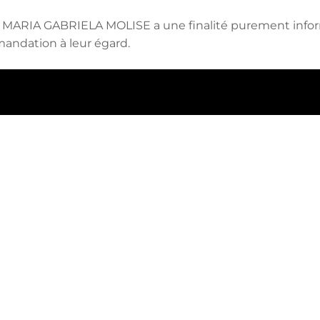
de MARIA GABRIELA MOLISE a une finalité purement infor
andation à leur égard.
rvices
Projets et orientations de nouvelle
construction.
Projets de réhabilitation de bâtiments.
Conseils techniques.
Projets de démolition.
Dossiers de légalisation.
Rédaction d'études et de rapports.