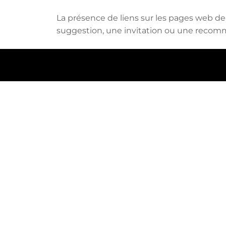
La présence de liens sur les pages web 
suggestion, une invitation ou une recomm
Se
+(34) 600 609 174
Avda Pais Valencià 241. 3ero B
03720. Benissa
mgm.arq08@gmail.com