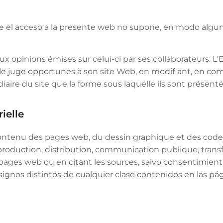
e el acceso a la presente web no supone, en modo alguno,
aux opinions émises sur celui-ci par ses collaborateurs. L'
'elle juge opportunes à son site Web, en modifiant, en c
édiaire du site que la forme sous laquelle ils sont présenté
ielle
u contenu des pages web, du dessin graphique et des co
eproduction, distribution, communication publique, trans
es pages web ou en citant les sources, salvo consentimi
signos distintos de cualquier clase contenidos en las p