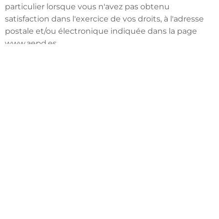
particulier lorsque vous n'avez pas obtenu
satisfaction dans l'exercice de vos droits, à l'adresse
postale et/ou électronique indiquée dans la page
www.aepd.es.
+(34) 600 609 174
Avda Pais Valencià 241. 3ero B 03720. Benissa
mgm.arq08@gmail.com